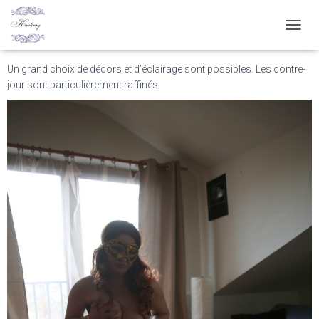
Kaokosy est équipé pour les
photos et vidéos de charme
D
É
P
Un grand choix de décors et d’éclairage sont possibles. Les contre-
L
jour sont particulièrement raffinés
I
E
R
L
A
N
A
V
I
G
A
T
I
O
N