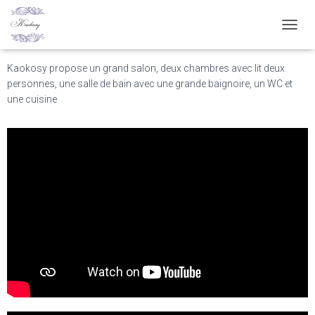
Kaokosy est un logement
spacieux
D
É
P
Kaokosy propose un grand salon, deux chambres avec lit deux
L
personnes, une salle de bain avec une grande baignoire, un WC et
I
une cuisine
E
R
L
A
N
A
V
I
G
A
T
I
O
N